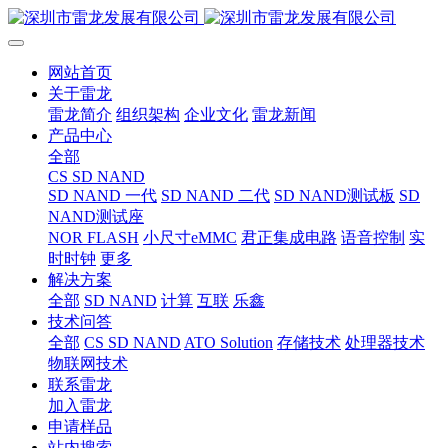
网站首页
关于雷龙
雷龙简介
组织架构
企业文化
雷龙新闻
产品中心
全部
CS SD NAND
SD NAND 一代
SD NAND 二代
SD NAND测试板
SD
NAND测试座
NOR FLASH
小尺寸eMMC
君正集成电路
语音控制
实
时时钟
更多
解决方案
全部
SD NAND
计算
互联
乐鑫
技术问答
全部
CS SD NAND
ATO Solution
存储技术
处理器技术
物联网技术
联系雷龙
加入雷龙
申请样品
站内搜索