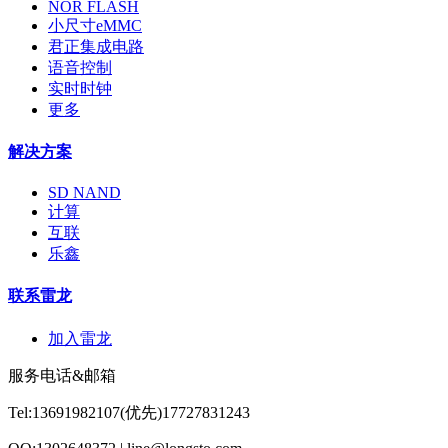
NOR FLASH
小尺寸eMMC
君正集成电路
语音控制
实时时钟
更多
解决方案
SD NAND
计算
互联
乐鑫
联系雷龙
加入雷龙
服务电话&邮箱
Tel:13691982107(优先)17727831243