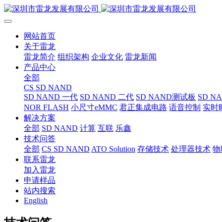
网站首页
关于雷龙
雷龙简介
组织架构
企业文化
雷龙新闻
产品中心
全部
CS SD NAND
SD NAND 一代
SD NAND 二代
SD NAND测试板
SD N
NOR FLASH
小尺寸eMMC
君正集成电路
语音控制
实时
解决方案
全部
SD NAND
计算
互联
乐鑫
技术问答
全部
CS SD NAND
ATO Solution
存储技术
处理器技术
物
联系雷龙
加入雷龙
申请样品
站内搜索
English