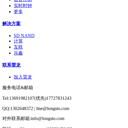
实时时钟
更多
解决方案
SD NAND
计算
互联
乐鑫
联系雷龙
加入雷龙
服务电话&邮箱
Tel:13691982107(优先)17727831243
QQ:1302648372 | line@longsto.com
对外联系邮箱:info@longsto.com