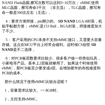
NAND Flash晶圆,擦写次数可以达到5~10万次； eMMC使用
MLC晶圆，擦写寿命3千次 （非主流），TLC晶圆，擦写寿
命一般是500次左右（主流）。
4：要求方便焊接，pin脚少的。
SD NAND
LGA-8封装，机
贴手帖都方便； eMMC是153 Ball，BGA封装，焊接难度加大
了不少。
5： 客户采用的CPU本身不支持eMMC接口，又需要大容量
存储。这点在MCU平台上经常会碰到。这时候CS创世
SD
NAND
是不二选择 。
6：对PCB板层数要求比较少。很多客户做一些类似玩具，
小家电等产品。基本上2层板就够用了。如果这个时候使用
eMMC，那PCB板至少要变成4层。会增加硬件的布线难度和
PCB的成本。
那什么情况下使用eMMC比较合适呢？
1，容量需求比较大。>= 8GB时。
2，主控支持eMMC。