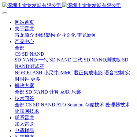
网站首页
关于雷龙
雷龙简介
组织架构
企业文化
雷龙新闻
产品中心
全部
CS SD NAND
SD NAND 一代
SD NAND 二代
SD NAND测试板
SD
NAND测试座
NOR FLASH
小尺寸eMMC
君正集成电路
语音控制
实
时时钟
更多
解决方案
全部
SD NAND
计算
互联
乐鑫
技术问答
全部
CS SD NAND
ATO Solution
存储技术
处理器技术
物联网技术
联系雷龙
加入雷龙
申请样品
站内搜索