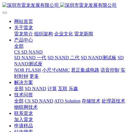
网站首页
关于雷龙
雷龙简介
组织架构
企业文化
雷龙新闻
产品中心
全部
CS SD NAND
SD NAND 一代
SD NAND 二代
SD NAND测试板
SD
NAND测试座
NOR FLASH
小尺寸eMMC
君正集成电路
语音控制
实
时时钟
更多
解决方案
全部
SD NAND
计算
互联
乐鑫
技术问答
全部
CS SD NAND
ATO Solution
存储技术
处理器技术
物联网技术
联系雷龙
加入雷龙
申请样品
站内搜索