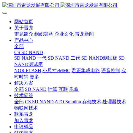
网站首页
关于雷龙
雷龙简介
组织架构
企业文化
雷龙新闻
产品中心
全部
CS SD NAND
SD NAND 一代
SD NAND 二代
SD NAND测试板
SD
NAND测试座
NOR FLASH
小尺寸eMMC
君正集成电路
语音控制
实
时时钟
更多
解决方案
全部
SD NAND
计算
互联
乐鑫
技术问答
全部
CS SD NAND
ATO Solution
存储技术
处理器技术
物联网技术
联系雷龙
加入雷龙
申请样品
站内搜索