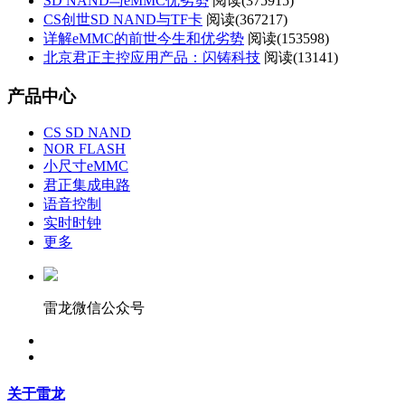
SD NAND与eMMC优劣势
阅读(
375915)
CS创世SD NAND与TF卡
阅读(
367217)
详解eMMC的前世今生和优劣势
阅读(
153598)
北京君正主控应用产品：闪铸科技
阅读(
13141)
产品中心
CS SD NAND
NOR FLASH
小尺寸eMMC
君正集成电路
语音控制
实时时钟
更多
雷龙微信公众号
关于雷龙