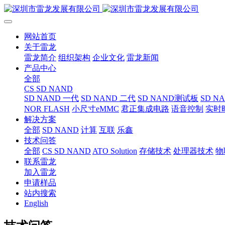
网站首页
关于雷龙
雷龙简介
组织架构
企业文化
雷龙新闻
产品中心
全部
CS SD NAND
SD NAND 一代
SD NAND 二代
SD NAND测试板
SD N
NOR FLASH
小尺寸eMMC
君正集成电路
语音控制
实时
解决方案
全部
SD NAND
计算
互联
乐鑫
技术问答
全部
CS SD NAND
ATO Solution
存储技术
处理器技术
物
联系雷龙
加入雷龙
申请样品
站内搜索
English