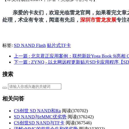
亲爱的卡友们，欢迎光临雷龙官网，如果看完文章之
处理，术业有专攻，闻道有先后，
深圳市雷龙发展
专注
标签:
SD NAND Flash
贴片式TF卡
上一篇
: 北京君正应用案例：联想新款Yoga Book 9i亮相 C
下一篇
: ZYNQ - 以太网远程更新贴片SD卡应用程序【S
搜索
相关问答
CS创世 SD NAND和Ra
阅读(
370702)
SD NAND与eMMC优劣势
阅读(
376242)
CS创世SD NAND与TF卡
阅读(
367546)
详解eMMC的前世今生和优劣势
阅读(
153922)