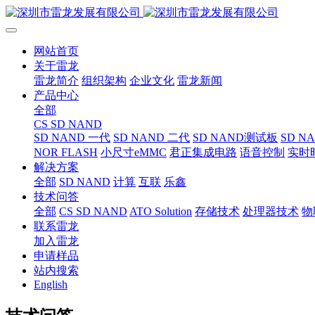
网站首页
关于雷龙
雷龙简介
组织架构
企业文化
雷龙新闻
产品中心
全部
CS SD NAND
SD NAND 一代
SD NAND 二代
SD NAND测试板
SD N
NOR FLASH
小尺寸eMMC
君正集成电路
语音控制
实时
解决方案
全部
SD NAND
计算
互联
乐鑫
技术问答
全部
CS SD NAND
ATO Solution
存储技术
处理器技术
物
联系雷龙
加入雷龙
申请样品
站内搜索
English