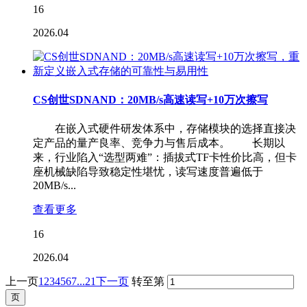
16
2026.04
CS创世SDNAND：20MB/s高速读写+10万次擦写
在嵌入式硬件研发体系中，存储模块的选择直接决
定产品的量产良率、竞争力与售后成本。 长期以
来，行业陷入“选型两难”：插拔式TF卡性价比高，但卡
座机械缺陷导致稳定性堪忧，读写速度普遍低于
20MB/s...
查看更多
16
2026.04
上一页
1
2
3
4
5
6
7
...21
下一页
转至第