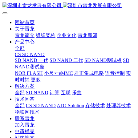
网站首页
关于雷龙
雷龙简介
组织架构
企业文化
雷龙新闻
产品中心
全部
CS SD NAND
SD NAND 一代
SD NAND 二代
SD NAND测试板
SD
NAND测试座
NOR FLASH
小尺寸eMMC
君正集成电路
语音控制
实
时时钟
更多
解决方案
全部
SD NAND
计算
互联
乐鑫
技术问答
全部
CS SD NAND
ATO Solution
存储技术
处理器技术
物联网技术
联系雷龙
加入雷龙
申请样品
站内搜索