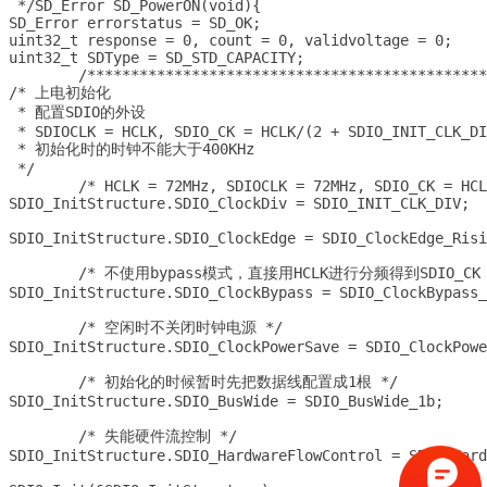
 */SD_Error SD_PowerON(void){

SD_Error errorstatus = SD_OK;

uint32_t response = 0, count = 0, validvoltage = 0;

uint32_t SDType = SD_STD_CAPACITY;

	/********************************************************************************************************/

/* 上电初始化 

 * 配置SDIO的外设

 * SDIOCLK = HCLK, SDIO_CK = HCLK/(2 + SDIO_INIT_CLK_DI
 * 初始化时的时钟不能大于400KHz

 */

	/* HCLK = 72MHz, SDIOCLK = 72MHz, SDIO_CK = HCLK/(178 + 2) = 400 KHz */

SDIO_InitStructure.SDIO_ClockDiv = SDIO_INIT_CLK_DIV;

SDIO_InitStructure.SDIO_ClockEdge = SDIO_ClockEdge_Risi
	/* 不使用bypass模式，直接用HCLK进行分频得到SDIO_CK */

SDIO_InitStructure.SDIO_ClockBypass = SDIO_ClockBypass_
	/* 空闲时不关闭时钟电源 */

SDIO_InitStructure.SDIO_ClockPowerSave = SDIO_ClockPowe
	/* 初始化的时候暂时先把数据线配置成1根 */

SDIO_InitStructure.SDIO_BusWide = SDIO_BusWide_1b;

	/* 失能硬件流控制 */

SDIO_InitStructure.SDIO_HardwareFlowControl = SDIO_Hard