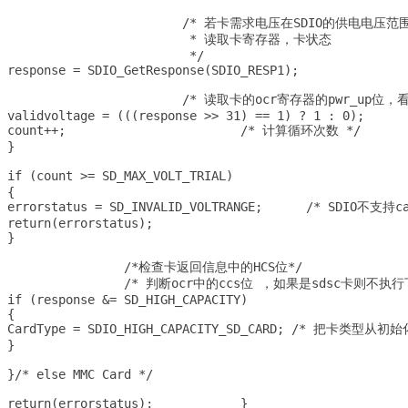
			/* 若卡需求电压在SDIO的供电电压范围内，会自动上电并标志pwr_up位 

			 * 读取卡寄存器，卡状态

			 */

response = SDIO_GetResponse(SDIO_RESP1);

			/* 读取卡的ocr寄存器的pwr_up位，看是否已工作在正常电压 */

validvoltage = (((response >> 31) == 1) ? 1 : 0);	

count++;			/* 计算循环次数 */

}

if (count >= SD_MAX_VOLT_TRIAL)					 /* 循环检测超过一定次数还没上电 */

{

errorstatus = SD_INVALID_VOLTRANGE;	 /* SDIO不支持card的供电电压 */

return(errorstatus);

}

		/*检查卡返回信息中的HCS位*/

		/* 判断ocr中的ccs位 ，如果是sdsc卡则不执行下面的语句 */

if (response &= SD_HIGH_CAPACITY) 

{

CardType = SDIO_HIGH_CAPACITY_SD_CARD; /* 把卡类型从初
}

}/* else MMC Card */

return(errorstatus);		}