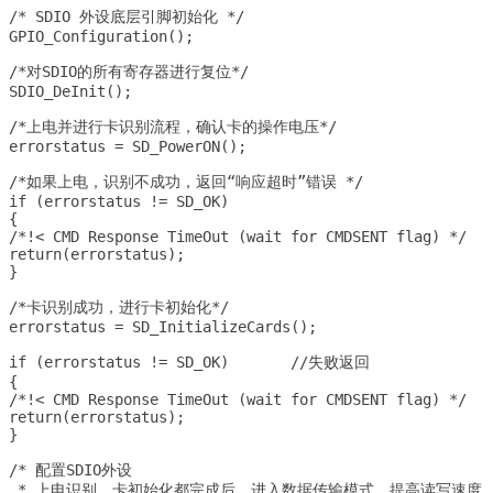
/* SDIO 外设底层引脚初始化 */

GPIO_Configuration();

/*对SDIO的所有寄存器进行复位*/

SDIO_DeInit();

/*上电并进行卡识别流程，确认卡的操作电压*/

errorstatus = SD_PowerON(); 

/*如果上电，识别不成功，返回“响应超时”错误 */

if (errorstatus != SD_OK)

{

/*!< CMD Response TimeOut (wait for CMDSENT flag) */

return(errorstatus);	

}

/*卡识别成功，进行卡初始化*/

errorstatus = SD_InitializeCards(); 

if (errorstatus != SD_OK)	//失败返回

{

/*!< CMD Response TimeOut (wait for CMDSENT flag) */

return(errorstatus);

}

/* 配置SDIO外设

 * 上电识别，卡初始化都完成后，进入数据传输模式，提高读写速度
