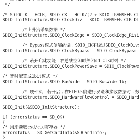
 */

/* SDIOCLK = HCLK, SDIO_CK = HCLK/(2 + SDIO_TRANSFER_CL
SDIO_InitStructure.SDIO_ClockDiv = SDIO_TRANSFER_CLK_DI
	/*上升沿采集数据 */

SDIO_InitStructure.SDIO_ClockEdge = SDIO_ClockEdge_Risi
	/* Bypass模式使能的话，SDIO_CK不经过SDIO_ClockDiv分频 */

SDIO_InitStructure.SDIO_ClockBypass = SDIO_ClockBypass_
	/* 若开启此功能，在总线空闲时关闭sd_clk时钟 */

SDIO_InitStructure.SDIO_ClockPowerSave = SDIO_ClockPowe
/* 暂时配置成1bit模式 */	

SDIO_InitStructure.SDIO_BusWide = SDIO_BusWide_1b;

	/* 硬件流，若开启，在FIFO不能进行发送和接收数据时，数据传输暂停 */

SDIO_InitStructure.SDIO_HardwareFlowControl = SDIO_Hard
SDIO_Init(&SDIO_InitStructure);

if (errorstatus == SD_OK)

{

/* 用来读取csd/cid寄存器 */

errorstatus = SD_GetCardInfo(&SDCardInfo);	

}
