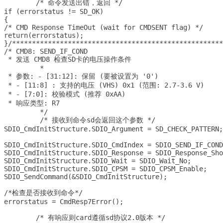
	/* 命令发送出错，返回 */

if (errorstatus != SD_OK)	

{

/* CMD Response TimeOut (wait for CMDSENT flag) */

return(errorstatus);

}/*****************************************************
/* CMD8: SEND_IF_COND 

 * 发送 CMD8 检查SD卡的电压操作条件

	 *

 * 参数: - [31:12]: 保留 (要被设置为 '0')

 * - [11:8] : 支持的电压 (VHS) 0x1 (范围: 2.7-3.6 V)

 * - [7:0]: 校验模式 (推荐 0xAA) 

 * 响应类型: R7 

	 */

	 /* 接收到命令sd会返回这个参数 */

SDIO_CmdInitStructure.SDIO_Argument = SD_CHECK_PATTERN;

SDIO_CmdInitStructure.SDIO_CmdIndex = SDIO_SEND_IF_COND;
SDIO_CmdInitStructure.SDIO_Response = SDIO_Response_Short
SDIO_CmdInitStructure.SDIO_Wait = SDIO_Wait_No;			 				

SDIO_CmdInitStructure.SDIO_CPSM = SDIO_CPSM_Enable;

SDIO_SendCommand(&SDIO_CmdInitStructure);

/*检查是否接收到命令*/

errorstatus = CmdResp7Error(); 

	/* 有响应则card遵循sd协议2.0版本 */
