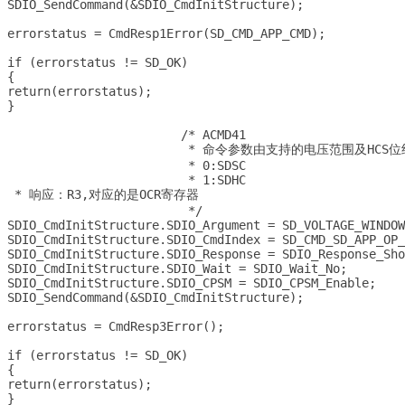
SDIO_SendCommand(&SDIO_CmdInitStructure);

errorstatus = CmdResp1Error(SD_CMD_APP_CMD);

if (errorstatus != SD_OK)

{

return(errorstatus);

}

			/* ACMD41

			 * 命令参数由支持的电压范围及HCS位组成，HCS位置一来区分卡是SDSC还是SDHC

			 * 0:SDSC

			 * 1:SDHC

 * 响应：R3,对应的是OCR寄存器			

			 */			

SDIO_CmdInitStructure.SDIO_Argument = SD_VOLTAGE_WINDOW_
SDIO_CmdInitStructure.SDIO_CmdIndex = SD_CMD_SD_APP_OP_
SDIO_CmdInitStructure.SDIO_Response = SDIO_Response_Sho
SDIO_CmdInitStructure.SDIO_Wait = SDIO_Wait_No;

SDIO_CmdInitStructure.SDIO_CPSM = SDIO_CPSM_Enable;

SDIO_SendCommand(&SDIO_CmdInitStructure);

errorstatus = CmdResp3Error();

if (errorstatus != SD_OK)

{

return(errorstatus); 

}
