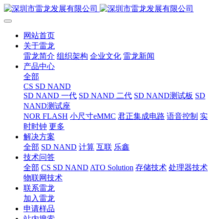
网站首页
关于雷龙
雷龙简介
组织架构
企业文化
雷龙新闻
产品中心
全部
CS SD NAND
SD NAND 一代
SD NAND 二代
SD NAND测试板
SD
NAND测试座
NOR FLASH
小尺寸eMMC
君正集成电路
语音控制
实
时时钟
更多
解决方案
全部
SD NAND
计算
互联
乐鑫
技术问答
全部
CS SD NAND
ATO Solution
存储技术
处理器技术
物联网技术
联系雷龙
加入雷龙
申请样品
站内搜索