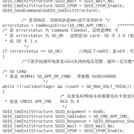
SDIO_CmdInitStructure.SDIO_Wait = SDIO_Wait_No;

SDIO_CmdInitStructure.SDIO_CPSM = SDIO_CPSM_Enable;

SDIO_SendCommand(&SDIO_CmdInitStructure);

	/* 是否响应，没响应的是mmc或不支持的卡 */

errorstatus = CmdResp1Error(SD_CMD_APP_CMD);	/********************************************************************************************************/

/* 若 errorstatus 为 Command TimeOut, 说明是MMC 卡 

 * 若 errorstatus 为 SD_OK ，说明是SD card: SD 卡 2.0 
 * 或 SD 卡 1.x 

	 */

if (errorstatus == SD_OK)	//响应了cmd55，是sd卡，可能为1.x,可能为2.0

{

	/*下面开始循环地发送sdio支持的电压范围，循环一定次数*/

/* SD CARD

 * 发送 ACMD41 SD_APP_OP_COND ，带参数 0x80100000 

		 */

while ((!validvoltage) && (count < SD_MAX_VOLT_TRIAL))

{	 

			/* 在发送ACMD命令前都要先向卡发送CMD55 

 * 发送 CMD55 APP_CMD ， RCA 为 0 

			 */

SDIO_CmdInitStructure.SDIO_Argument = 0x00;

SDIO_CmdInitStructure.SDIO_CmdIndex = SD_CMD_APP_CMD;	

SDIO_CmdInitStructure.SDIO_Response = SDIO_Response_Sho
SDIO_CmdInitStructure.SDIO_Wait = SDIO_Wait_No;

SDIO_CmdInitStructure.SDIO_CPSM = SDIO_CPSM_Enable;
