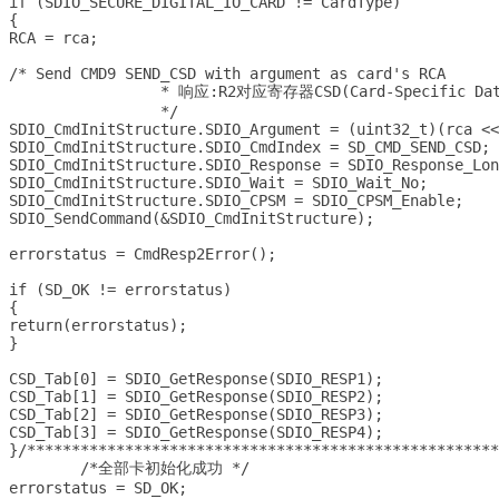
if (SDIO_SECURE_DIGITAL_IO_CARD != CardType)

{

RCA = rca;

/* Send CMD9 SEND_CSD with argument as card's RCA 

		 * 响应:R2对应寄存器CSD(Card-Specific Data)

		 */

SDIO_CmdInitStructure.SDIO_Argument = (uint32_t)(rca <<
SDIO_CmdInitStructure.SDIO_CmdIndex = SD_CMD_SEND_CSD;

SDIO_CmdInitStructure.SDIO_Response = SDIO_Response_Lon
SDIO_CmdInitStructure.SDIO_Wait = SDIO_Wait_No;

SDIO_CmdInitStructure.SDIO_CPSM = SDIO_CPSM_Enable;

SDIO_SendCommand(&SDIO_CmdInitStructure);

errorstatus = CmdResp2Error();

if (SD_OK != errorstatus)

{

return(errorstatus);

}

CSD_Tab[0] = SDIO_GetResponse(SDIO_RESP1);

CSD_Tab[1] = SDIO_GetResponse(SDIO_RESP2);

CSD_Tab[2] = SDIO_GetResponse(SDIO_RESP3);

CSD_Tab[3] = SDIO_GetResponse(SDIO_RESP4);

}/******************************************************
	/*全部卡初始化成功 */

errorstatus = SD_OK; 
