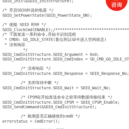
SDIO_Init(&SDIO_InitStructure);

/* 开启SDIO外设的电源 */

SDIO_SetPowerState(SDIO_PowerState_ON);

/* 使能 SDIO 时钟 */

SDIO_ClockCmd(ENABLE);/********************************
/* 下面发送一系列命令,开始卡识别流程

 * CMD0: GO_IDLE_STATE(复位所以SD卡进入空闲状态) 

 * 没有响应

	 */

SDIO_CmdInitStructure.SDIO_Argument = 0x0;

SDIO_CmdInitStructure.SDIO_CmdIndex = SD_CMD_GO_IDLE_ST
	/* 没有响应 */

SDIO_CmdInitStructure.SDIO_Response = SDIO_Response_No;

	/* 关闭等待中断 */

SDIO_CmdInitStructure.SDIO_Wait = SDIO_Wait_No;

	/* CPSM在开始发送命令之前等待数据传输结束 */

SDIO_CmdInitStructure.SDIO_CPSM = SDIO_CPSM_Enable; 

SDIO_SendCommand(&SDIO_CmdInitStructure);			

	/* 检测是否正确接收到cmd0 */

errorstatus = CmdError();
