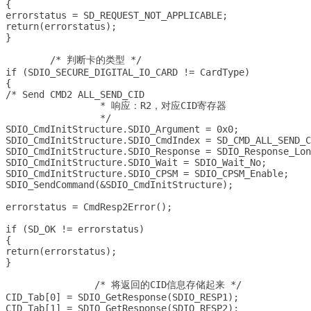
{

errorstatus = SD_REQUEST_NOT_APPLICABLE;

return(errorstatus);

}

	/* 判断卡的类型 */

if (SDIO_SECURE_DIGITAL_IO_CARD != CardType)

{

/* Send CMD2 ALL_SEND_CID 

		 * 响应：R2，对应CID寄存器

		 */

SDIO_CmdInitStructure.SDIO_Argument = 0x0;

SDIO_CmdInitStructure.SDIO_CmdIndex = SD_CMD_ALL_SEND_C
SDIO_CmdInitStructure.SDIO_Response = SDIO_Response_Lon
SDIO_CmdInitStructure.SDIO_Wait = SDIO_Wait_No;

SDIO_CmdInitStructure.SDIO_CPSM = SDIO_CPSM_Enable;

SDIO_SendCommand(&SDIO_CmdInitStructure);

errorstatus = CmdResp2Error();

if (SD_OK != errorstatus)

{

return(errorstatus);

}

		/* 将返回的CID信息存储起来 */

CID_Tab[0] = SDIO_GetResponse(SDIO_RESP1);

CID_Tab[1] = SDIO_GetResponse(SDIO_RESP2);
