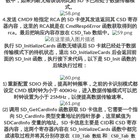
数中，如果判断无错误说明此刻 SD 卡已经处于数据传输模
式。
4.发送 CMD9 给指定 RCA 的 SD 卡使其发送返回其 CSD 寄存
器内容，这里的 RCA就是在 CmdResp6Error 函数获取得到的
rca。最后把响应内容存放在 CSD_Tab 数组中。
执行 SD_InitializeCards 函数无错误后 SD 卡就已经处于数据
传输模式下的待机状态，退出 SD_InitializeCards 后会返回前
面的 SD_Init 函数，执行接下来代码，以下是 SD_Init 函数的
后续执行过程：
1) 重新配置 SDIO 外设，提高时钟频率，之前的卡识别模式都
设定 CMD 线时钟为小于 400KHz，进入数据传输模式可以把
时钟设置为小于 25MHz，以便提高数据传输速率。
(2) 调用 SD_GetCardInfo 函数获取 SD 卡信息，它需要一个指
向 SD_CardInfo 类型变量地址的指针形参，这里赋值为
SDCardInfo 变量的地址。SD 卡信息主要是 CID和 CSD 寄存
器内容，这两个寄存器内容在 SD_InitializeCards 函数中都完
成读取过程并将其分别存放在
CID_Tab 数组
和
CSD_Tab 数