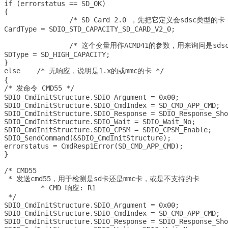
if (errorstatus == SD_OK)		

{

		/* SD Card 2.0 ，先把它定义会sdsc类型的卡 */

CardType = SDIO_STD_CAPACITY_SD_CARD_V2_0;

		/* 这个变量用作ACMD41的参数，用来询问是sdsc卡还是sdhc卡 */

SDType = SD_HIGH_CAPACITY;	

}

else	/* 无响应，说明是1.x的或mmc的卡 */

{

/* 发命令 CMD55 */	

SDIO_CmdInitStructure.SDIO_Argument = 0x00;

SDIO_CmdInitStructure.SDIO_CmdIndex = SD_CMD_APP_CMD;

SDIO_CmdInitStructure.SDIO_Response = SDIO_Response_Sho
SDIO_CmdInitStructure.SDIO_Wait = SDIO_Wait_No;

SDIO_CmdInitStructure.SDIO_CPSM = SDIO_CPSM_Enable;

SDIO_SendCommand(&SDIO_CmdInitStructure);

errorstatus = CmdResp1Error(SD_CMD_APP_CMD);

}

/* CMD55 		

 * 发送cmd55，用于检测是sd卡还是mmc卡，或是不支持的卡

	 * CMD 响应: R1

 */

SDIO_CmdInitStructure.SDIO_Argument = 0x00;

SDIO_CmdInitStructure.SDIO_CmdIndex = SD_CMD_APP_CMD;

SDIO_CmdInitStructure.SDIO_Response = SDIO_Response_Sho