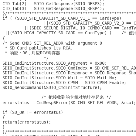
CID_Tab[2] = SDIO_GetResponse(SDIO_RESP3);

CID_Tab[3] = SDIO_GetResponse(SDIO_RESP4);

}/*****************************************************
if ( (SDIO_STD_CAPACITY_SD_CARD_V1_1 == CardType) 

		 ||(SDIO_STD_CAPACITY_SD_CARD_V2_0 == CardType) 

	 ||(SDIO_SECURE_DIGITAL_IO_COMBO_CARD == CardType)

 ||(SDIO_HIGH_CAPACITY_SD_CARD == CardType) )	 /* 使用的是2.0的卡 */

{

/* Send CMD3 SET_REL_ADDR with argument 0 

 * SD Card publishes its RCA.

 * 响应：R6，对应RCA寄存器		

		 */

SDIO_CmdInitStructure.SDIO_Argument = 0x00;

SDIO_CmdInitStructure.SDIO_CmdIndex = SD_CMD_SET_REL_ADDR
SDIO_CmdInitStructure.SDIO_Response = SDIO_Response_Short
SDIO_CmdInitStructure.SDIO_Wait = SDIO_Wait_No;

SDIO_CmdInitStructure.SDIO_CPSM = SDIO_CPSM_Enable;

SDIO_SendCommand(&SDIO_CmdInitStructure);

		/* 把接收到的卡相对地址存起来 */

errorstatus = CmdResp6Error(SD_CMD_SET_REL_ADDR, &rca);	

if (SD_OK != errorstatus)

{

return(errorstatus);

}

}/*****************************************************