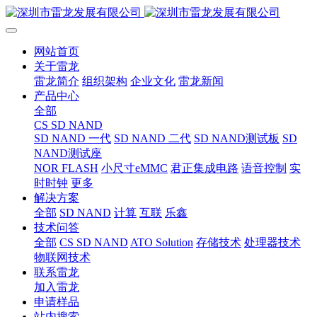
网站首页
关于雷龙
雷龙简介
组织架构
企业文化
雷龙新闻
产品中心
全部
CS SD NAND
SD NAND 一代
SD NAND 二代
SD NAND测试板
SD
NAND测试座
NOR FLASH
小尺寸eMMC
君正集成电路
语音控制
实
时时钟
更多
解决方案
全部
SD NAND
计算
互联
乐鑫
技术问答
全部
CS SD NAND
ATO Solution
存储技术
处理器技术
物联网技术
联系雷龙
加入雷龙
申请样品
站内搜索