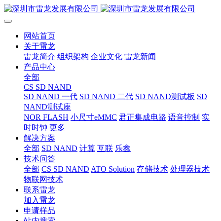
网站首页
关于雷龙
雷龙简介
组织架构
企业文化
雷龙新闻
产品中心
全部
CS SD NAND
SD NAND 一代
SD NAND 二代
SD NAND测试板
SD
NAND测试座
NOR FLASH
小尺寸eMMC
君正集成电路
语音控制
实
时时钟
更多
解决方案
全部
SD NAND
计算
互联
乐鑫
技术问答
全部
CS SD NAND
ATO Solution
存储技术
处理器技术
物联网技术
联系雷龙
加入雷龙
申请样品
站内搜索