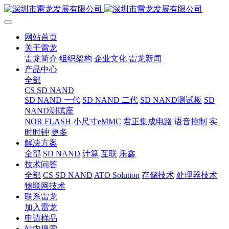
网站首页
关于雷龙
雷龙简介
组织架构
企业文化
雷龙新闻
产品中心
全部
CS SD NAND
SD NAND 一代
SD NAND 二代
SD NAND测试板
SD
NAND测试座
NOR FLASH
小尺寸eMMC
君正集成电路
语音控制
实
时时钟
更多
解决方案
全部
SD NAND
计算
互联
乐鑫
技术问答
全部
CS SD NAND
ATO Solution
存储技术
处理器技术
物联网技术
联系雷龙
加入雷龙
申请样品
站内搜索