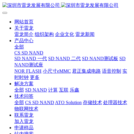
网站首页
关于雷龙
雷龙简介
组织架构
企业文化
雷龙新闻
产品中心
全部
CS SD NAND
SD NAND 一代
SD NAND 二代
SD NAND测试板
SD
NAND测试座
NOR FLASH
小尺寸eMMC
君正集成电路
语音控制
实
时时钟
更多
解决方案
全部
SD NAND
计算
互联
乐鑫
技术问答
全部
CS SD NAND
ATO Solution
存储技术
处理器技术
物联网技术
联系雷龙
加入雷龙
申请样品
站内搜索