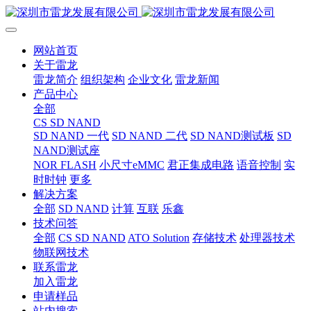
网站首页
关于雷龙
雷龙简介
组织架构
企业文化
雷龙新闻
产品中心
全部
CS SD NAND
SD NAND 一代
SD NAND 二代
SD NAND测试板
SD
NAND测试座
NOR FLASH
小尺寸eMMC
君正集成电路
语音控制
实
时时钟
更多
解决方案
全部
SD NAND
计算
互联
乐鑫
技术问答
全部
CS SD NAND
ATO Solution
存储技术
处理器技术
物联网技术
联系雷龙
加入雷龙
申请样品
站内搜索