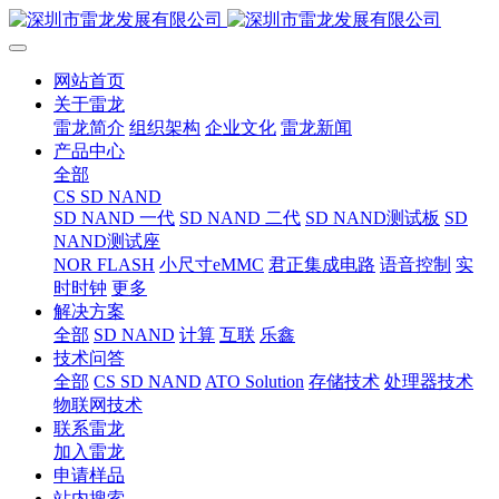
网站首页
关于雷龙
雷龙简介
组织架构
企业文化
雷龙新闻
产品中心
全部
CS SD NAND
SD NAND 一代
SD NAND 二代
SD NAND测试板
SD
NAND测试座
NOR FLASH
小尺寸eMMC
君正集成电路
语音控制
实
时时钟
更多
解决方案
全部
SD NAND
计算
互联
乐鑫
技术问答
全部
CS SD NAND
ATO Solution
存储技术
处理器技术
物联网技术
联系雷龙
加入雷龙
申请样品
站内搜索