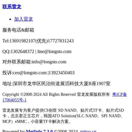
联系雷龙
加入雷龙
服务电话&邮箱
Tel:13691982107(优先)17727831243
QQ:1302648372 | line@longsto.com
对外联系邮箱:info@longsto.com
投诉:ceo@longsto.com |13923450403
地址:深圳市龙华区民治街道展滔科技大厦B座1907室
Copyright ©2008-2024 All Rights Reserved
雷龙发展版权所有
粤ICP备
17064055号-1
雷龙发展专为客户提供CS创世 SD NAND、贴片式TF卡、贴片式SD
卡，北京君正主芯片，韩国ATO Solution(SLC NAND、SPI NAND、
MCP）eMMC，小容量TF卡解决方案。
Powered by
MetInfo 7.3.0
©2008-2024
mituo.cn