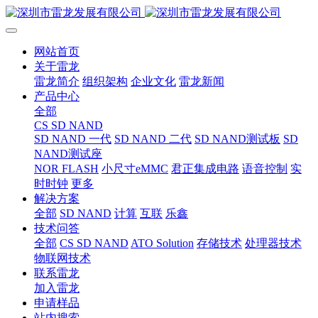
网站首页
关于雷龙
雷龙简介
组织架构
企业文化
雷龙新闻
产品中心
全部
CS SD NAND
SD NAND 一代
SD NAND 二代
SD NAND测试板
SD
NAND测试座
NOR FLASH
小尺寸eMMC
君正集成电路
语音控制
实
时时钟
更多
解决方案
全部
SD NAND
计算
互联
乐鑫
技术问答
全部
CS SD NAND
ATO Solution
存储技术
处理器技术
物联网技术
联系雷龙
加入雷龙
申请样品
站内搜索