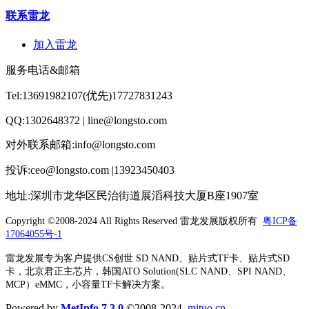
联系雷龙
加入雷龙
服务电话&邮箱
Tel:13691982107(优先)17727831243
QQ:1302648372 | line@longsto.com
对外联系邮箱:info@longsto.com
投诉:ceo@longsto.com |13923450403
地址:深圳市龙华区民治街道展滔科技大厦B座1907室
Copyright ©2008-2024 All Rights Reserved
雷龙发展版权所有
粤ICP备
17064055号-1
雷龙发展专为客户提供CS创世 SD NAND、贴片式TF卡、贴片式SD
卡，北京君正主芯片，韩国ATO Solution(SLC NAND、SPI NAND、
MCP）eMMC，小容量TF卡解决方案。
Powered by
MetInfo 7.3.0
©2008-2024
mituo.cn