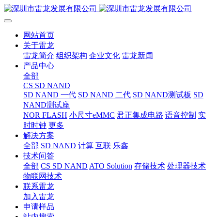
网站首页
关于雷龙
雷龙简介
组织架构
企业文化
雷龙新闻
产品中心
全部
CS SD NAND
SD NAND 一代
SD NAND 二代
SD NAND测试板
SD
NAND测试座
NOR FLASH
小尺寸eMMC
君正集成电路
语音控制
实
时时钟
更多
解决方案
全部
SD NAND
计算
互联
乐鑫
技术问答
全部
CS SD NAND
ATO Solution
存储技术
处理器技术
物联网技术
联系雷龙
加入雷龙
申请样品
站内搜索