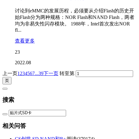
讨论到eMMC的发展历程，必须要从介绍Flash的历史开
始Flash分为两种规格：NOR Flash和NAND Flash，两者
均为非易失性闪存模块。 1988年，Intel首次发出NOR
fl...
查看更多
23
2022.08
上一页
1
2
3
4
5
6
7
...39
下一页
转至第
搜索
相关问答
CS创世 SD NAND和Ra
阅读(
370174)