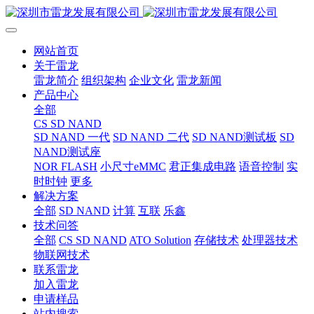
网站首页
关于雷龙
雷龙简介
组织架构
企业文化
雷龙新闻
产品中心
全部
CS SD NAND
SD NAND 一代
SD NAND 二代
SD NAND测试板
SD
NAND测试座
NOR FLASH
小尺寸eMMC
君正集成电路
语音控制
实
时时钟
更多
解决方案
全部
SD NAND
计算
互联
乐鑫
技术问答
全部
CS SD NAND
ATO Solution
存储技术
处理器技术
物联网技术
联系雷龙
加入雷龙
申请样品
站内搜索