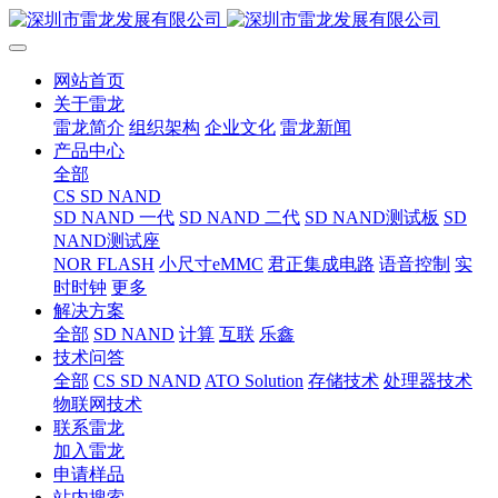
网站首页
关于雷龙
雷龙简介
组织架构
企业文化
雷龙新闻
产品中心
全部
CS SD NAND
SD NAND 一代
SD NAND 二代
SD NAND测试板
SD
NAND测试座
NOR FLASH
小尺寸eMMC
君正集成电路
语音控制
实
时时钟
更多
解决方案
全部
SD NAND
计算
互联
乐鑫
技术问答
全部
CS SD NAND
ATO Solution
存储技术
处理器技术
物联网技术
联系雷龙
加入雷龙
申请样品
站内搜索