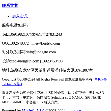
联系雷龙
加入雷龙
服务电话&邮箱
Tel:13691982107(优先)17727831243
QQ:1302648372 | line@longsto.com
对外联系邮箱:info@longsto.com
投诉:ceo@longsto.com |13923450403
地址:深圳市龙华区民治街道展滔科技大厦B座1907室
Copyright ©2008-2024 All Rights Reserved
雷龙发展版权所有
粤ICP备
17064055号-1
雷龙发展专为客户提供CS创世 SD NAND、贴片式TF卡、贴片式SD
卡，北京君正主芯片，韩国ATO Solution(SLC NAND、SPI NAND、
MCP）eMMC，小容量TF卡解决方案。
Powered by
MetInfo 7.3.0
©2008-2024
mituo.cn