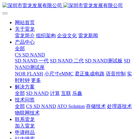
网站首页
关于雷龙
雷龙简介
组织架构
企业文化
雷龙新闻
产品中心
全部
CS SD NAND
SD NAND 一代
SD NAND 二代
SD NAND测试板
SD
NAND测试座
NOR FLASH
小尺寸eMMC
君正集成电路
语音控制
实
时时钟
更多
解决方案
全部
SD NAND
计算
互联
乐鑫
技术问答
全部
CS SD NAND
ATO Solution
存储技术
处理器技术
物联网技术
联系雷龙
加入雷龙
申请样品
站内搜索