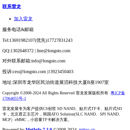
联系雷龙
加入雷龙
服务电话&邮箱
Tel:13691982107(优先)17727831243
QQ:1302648372 | line@longsto.com
对外联系邮箱:info@longsto.com
投诉:ceo@longsto.com |13923450403
地址:深圳市龙华区民治街道展滔科技大厦B座1907室
Copyright ©2008-2024 All Rights Reserved
雷龙发展版权所有
粤ICP备
17064055号-1
雷龙发展专为客户提供CS创世 SD NAND、贴片式TF卡、贴片式SD
卡，北京君正主芯片，韩国ATO Solution(SLC NAND、SPI NAND、
MCP）eMMC，小容量TF卡解决方案。
Powered by
MetInfo 7.3.0
©2008-2024
mituo.cn