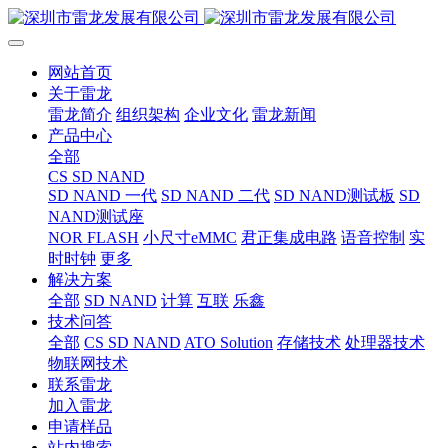
网站首页
关于雷龙
雷龙简介
组织架构
企业文化
雷龙新闻
产品中心
全部
CS SD NAND
SD NAND 一代
SD NAND 二代
SD NAND测试板
SD
NAND测试座
NOR FLASH
小尺寸eMMC
君正集成电路
语音控制
实
时时钟
更多
解决方案
全部
SD NAND
计算
互联
乐鑫
技术问答
全部
CS SD NAND
ATO Solution
存储技术
处理器技术
物联网技术
联系雷龙
加入雷龙
申请样品
站内搜索