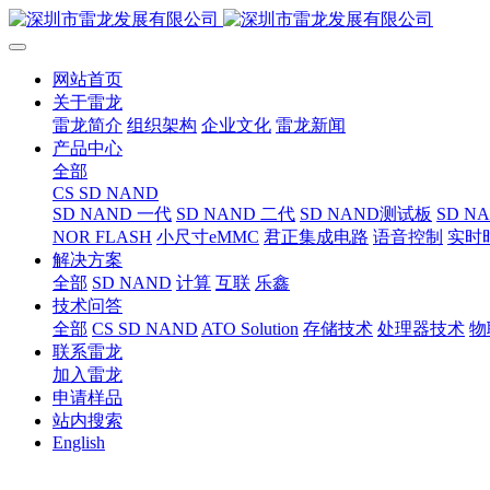
网站首页
关于雷龙
雷龙简介
组织架构
企业文化
雷龙新闻
产品中心
全部
CS SD NAND
SD NAND 一代
SD NAND 二代
SD NAND测试板
SD N
NOR FLASH
小尺寸eMMC
君正集成电路
语音控制
实时
解决方案
全部
SD NAND
计算
互联
乐鑫
技术问答
全部
CS SD NAND
ATO Solution
存储技术
处理器技术
物
联系雷龙
加入雷龙
申请样品
站内搜索
English