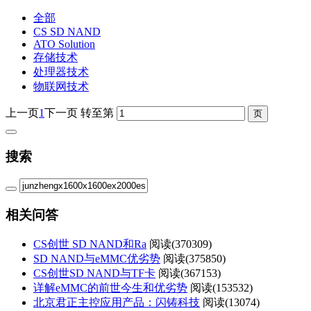
全部
CS SD NAND
ATO Solution
存储技术
处理器技术
物联网技术
上一页
1
下一页
转至第
搜索
相关问答
CS创世 SD NAND和Ra
阅读(
370309)
SD NAND与eMMC优劣势
阅读(
375850)
CS创世SD NAND与TF卡
阅读(
367153)
详解eMMC的前世今生和优劣势
阅读(
153532)
北京君正主控应用产品：闪铸科技
阅读(
13074)