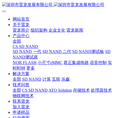
网站首页
关于雷龙
雷龙简介
组织架构
企业文化
雷龙新闻
产品中心
全部
CS SD NAND
SD NAND 一代
SD NAND 二代
SD NAND测试板
SD
NAND测试座
NOR FLASH
小尺寸eMMC
君正集成电路
语音控制
实
时时钟
更多
解决方案
全部
SD NAND
计算
互联
乐鑫
技术问答
全部
CS SD NAND
ATO Solution
存储技术
处理器技术
物联网技术
联系雷龙
加入雷龙
申请样品
站内搜索