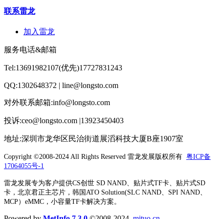
联系雷龙
加入雷龙
服务电话&邮箱
Tel:13691982107(优先)17727831243
QQ:1302648372 | line@longsto.com
对外联系邮箱:info@longsto.com
投诉:ceo@longsto.com |13923450403
地址:深圳市龙华区民治街道展滔科技大厦B座1907室
Copyright ©2008-2024 All Rights Reserved
雷龙发展版权所有
粤ICP备
17064055号-1
雷龙发展专为客户提供CS创世 SD NAND、贴片式TF卡、贴片式SD
卡，北京君正主芯片，韩国ATO Solution(SLC NAND、SPI NAND、
MCP）eMMC，小容量TF卡解决方案。
Powered by
MetInfo 7.3.0
©2008-2024
mituo.cn