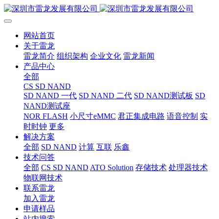
网站首页
关于雷龙
雷龙简介
组织架构
企业文化
雷龙新闻
产品中心
全部
CS SD NAND
SD NAND 一代
SD NAND 二代
SD NAND测试板
SD
NAND测试座
NOR FLASH
小尺寸eMMC
君正集成电路
语音控制
实
时时钟
更多
解决方案
全部
SD NAND
计算
互联
乐鑫
技术问答
全部
CS SD NAND
ATO Solution
存储技术
处理器技术
物联网技术
联系雷龙
加入雷龙
申请样品
站内搜索