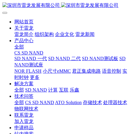
网站首页
关于雷龙
雷龙简介
组织架构
企业文化
雷龙新闻
产品中心
全部
CS SD NAND
SD NAND 一代
SD NAND 二代
SD NAND测试板
SD
NAND测试座
NOR FLASH
小尺寸eMMC
君正集成电路
语音控制
实
时时钟
更多
解决方案
全部
SD NAND
计算
互联
乐鑫
技术问答
全部
CS SD NAND
ATO Solution
存储技术
处理器技术
物联网技术
联系雷龙
加入雷龙
申请样品
站内搜索