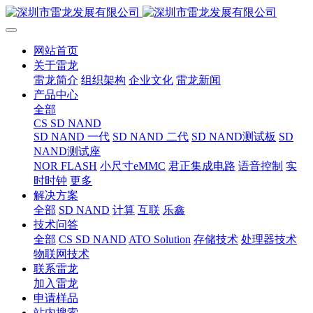
网站首页
关于雷龙
雷龙简介
组织架构
企业文化
雷龙新闻
产品中心
全部
CS SD NAND
SD NAND 一代
SD NAND 二代
SD NAND测试板
SD
NAND测试座
NOR FLASH
小尺寸eMMC
君正集成电路
语音控制
实
时时钟
更多
解决方案
全部
SD NAND
计算
互联
乐鑫
技术问答
全部
CS SD NAND
ATO Solution
存储技术
处理器技术
物联网技术
联系雷龙
加入雷龙
申请样品
站内搜索