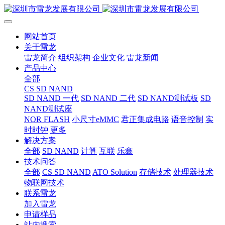
网站首页
关于雷龙
雷龙简介
组织架构
企业文化
雷龙新闻
产品中心
全部
CS SD NAND
SD NAND 一代
SD NAND 二代
SD NAND测试板
SD
NAND测试座
NOR FLASH
小尺寸eMMC
君正集成电路
语音控制
实
时时钟
更多
解决方案
全部
SD NAND
计算
互联
乐鑫
技术问答
全部
CS SD NAND
ATO Solution
存储技术
处理器技术
物联网技术
联系雷龙
加入雷龙
申请样品
站内搜索