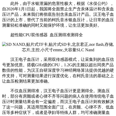
此外，由于水银泄漏的危害性极大，根据《水俣公约》，
自2026年1月1日起，我国将全面禁止生产含汞体温计和含汞血
压计产品，未来我们将彻底告别含汞血压计产品。汉王电子血
压计的上市，替代了当前的柯氏音水银血压计，让日常的血压
测量轻松准确的同时又能保护环境，让生活更加美好。
超性能CPU双传感器 血压测得准测得全
汉王电子血压计，采用双传感器模式，让采集到的血压信
号更加优质。搭载GHz级的CPU，1.2G的主频以超出同类产品
数倍的性能，为汉王自研深度学习神经网络算法提供优越的硬
件支持，可对测量结果进行深度优化，在柯氏音法的基础之上
让血压检测结果更加准确。
不仅血压测得准，汉王电子血压计更是测得全。测血压
时，部分有房颤或者心律不齐等问题的病人在使用传统电子血
压计时测量结果会有一定偏差，而汉王电子血压计则有效解决
了这一问题，其适用范围全面广泛，在房颤、心律不齐、低血
压等多种症状下，或者是孕妇等特殊人群，均可准确测量血