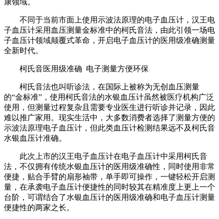
康领域。
不同于当前市面上使用示波法原理的电子血压计，汉王电
子血压计采用血压测量金标准中的柯氏音法，由此引领一场电
子血压计领域颠覆式革命，开启电子血压计的医用级准确测量
全新时代。
柯氏音医用级准确 电子测量方便环保
柯氏音法也叫听诊法，在国际上被称为无创血压测量
的“金标准”，使用柯氏音法的水银血压计虽然被医疗机构广泛
使用，但测量过程复杂且需要专业医生进行听诊并记录，因此
难以推广家用。现实生活中，大多数消费者选择了测量方便的
示波法原理电子血压计，但此类血压计检测结果远不及柯氏音
水银血压计准确。
此次上市的汉王电子血压计在电子血压计中采用柯氏音
法，不仅拥有传统水银血压计的医用级准确性，同时使用非常
便捷，贴合手臂的扇形袖带，单手即可操作，一键轻松开启测
量，在承袭电子血压计便捷性的同时较其在精准度上更上一个
台阶，可谓结合了水银血压计的医用级准确和电子血压计测量
便捷性的两家之长。