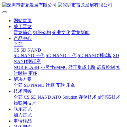
网站首页
关于雷龙
雷龙简介
组织架构
企业文化
雷龙新闻
产品中心
全部
CS SD NAND
SD NAND 一代
SD NAND 二代
SD NAND测试板
SD
NAND测试座
NOR FLASH
小尺寸eMMC
君正集成电路
语音控制
实
时时钟
更多
解决方案
全部
SD NAND
计算
互联
乐鑫
技术问答
全部
CS SD NAND
ATO Solution
存储技术
处理器技术
物联网技术
联系雷龙
加入雷龙
申请样品
站内搜索