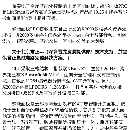
而实现了全屋智能化控制的正是智能面板，超能面板PRO
是LifeSmart云起发布的Nature视界系列产品的10.25寸视界智能
控制面板和4英寸超能面板。
超能面板PRO搭载北京君正研发的X2000多核异构跨界处
理器。X2000多核异构跨界处理器主要面向于智能音频、图像
识别、智能家电、智能家居、智能办公等五大领域。
关于北京君正---（深圳雷龙发展提供原厂技术支持，并提
供君正集成电路完整解决方案。）
CPU采取三核结构，搭载双XBurst®2，主频1.2GHz，跨
界第三核XBurst®0(240MHz)，面向安全管理和实时控制领
域。搭载的H.264 编码器分辨率达1080P@30fps。同时，
X2000还内置LPDDR3（128MB），具备可实时同步的双摄
Mipi接口+双ISP以及丰富的外设接口功能。
超能面板是云起今年最新发布的4寸屏智能开关面板。依
托于云起自研的电信级CoSS通信协议，它具备了极其强大而
稳定的控制功能，将传统智能家居的智能开关、智能网关、背
景音乐、智能窗帘、暖通控制等控制集于一体，兼具智能安
防、娱乐影音、一键回家等智能场景操作，方寸之中尽备智慧