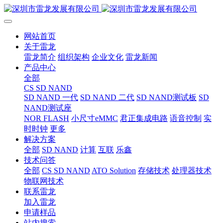
网站首页
关于雷龙
雷龙简介
组织架构
企业文化
雷龙新闻
产品中心
全部
CS SD NAND
SD NAND 一代
SD NAND 二代
SD NAND测试板
SD
NAND测试座
NOR FLASH
小尺寸eMMC
君正集成电路
语音控制
实
时时钟
更多
解决方案
全部
SD NAND
计算
互联
乐鑫
技术问答
全部
CS SD NAND
ATO Solution
存储技术
处理器技术
物联网技术
联系雷龙
加入雷龙
申请样品
站内搜索