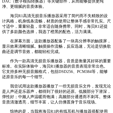
DAC（数字模拟转换器）等关键部件，从而能够提供更纯
净、更细腻的音质体验。
海贝R1高清无损音乐播放器采用了简约而不失精致的设
计风格，机身线条流畅，材质的使用让整体手感非常扎实。尺
寸适中，重量轻盈，非常适合随身携带。同时，海贝R1还提
供了多款颜色选择，我选了橙黑的配色，活力满满。
在屏幕方面，这款播放器配备了一块高分辨率的触摸屏，
显示效果清晰细腻。触摸操作流畅，反应迅速，无论是切换歌
曲还是调节音效，都能轻松完成。
作为一款高清无损音乐播放器，音质是衡量其好坏的重要
标准。在实际体验中，海贝R1播放器的音质表现非常出色。
它支持多种无损音频格式，包括DSD256、PCM384等，能够
还原音乐的每一个细节。
我尝试用这款播放器播放了一些无损音乐文件，发现无论
是人声还是乐器声，都得到了很好的还原。低频部分下潜深，
弹性好；中频人声温暖而饱满；高频部分通透而不刺耳。整体
音质清澈透亮，细节丰富，让人仿佛置身于音乐现场。
惊艳的是，当我将海贝R1的有线耳机与播放器搭配使用