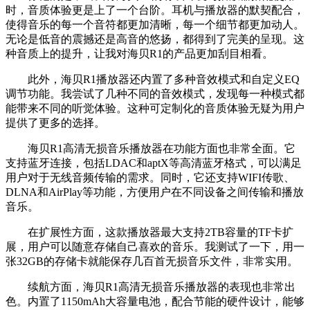
时，音质体验更是上了一个台阶。耳机与播放器的默契配合，
使得音乐的每一个音符都更加清晰，每一个细节都更加动人。
无论是低音的震撼还是高音的悠扬，都得到了完美的呈现。这
种音质上的提升，让我对海贝R1的产品更加刮目相看。
此外，海贝R1播放器还内置了多种音效模式和自定义EQ
调节功能。我尝试了几种不同的音效模式，发现每一种模式都
能带来不同的听觉体验。这种可定制化的音质体验无疑为用户
提供了更多的选择。
海贝R1高清无损音乐播放器在功能方面也非常全面。它
支持蓝牙连接，包括LDAC和aptX等高清蓝牙格式，可以满足
用户对于无线音频传输的需求。同时，它还支持WIFI传歌、
DLNA和AirPlay等功能，方便用户在不同设备之间传输和播放
音乐。
在扩展性方面，这款播放器最大支持2TB容量的TF卡扩
展，用户可以随意存储自己喜欢的音乐。我测试了一下，用一
张32GB的存储卡就能保存几百首无损音乐文件，非常实用。
续航方面，海贝R1高清无损音乐播放器的表现也非常出
色。内置了1150mAh大容量电池，配合节能的硬件设计，能够