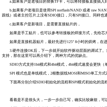
a.如果客户是老项目的替换TF卡，可以将转接板直接插入到
b.如果客户老项目是使用SPI norflash/NAND 或者 ra
跟线）或者主控芯片上没有SDIO接口，只有SPI接口。同样也通
c.如果客户是新项目，是需要直接贴片的，
如果是手工贴片，也可以参考转接板的焊接方式，先给芯片PIN
如果是直接机器贴片，最好先进行125° 8小时的烘烤，在
3.硬件连接OK后，下一步就开始软件驱动层面的调试了。首
支持，那在这里可以再介绍下，两种方式的优缺点。
SDIO方式支持1bit模式和4bit模式，4bit模式速度会更
SPI 模式也是单线模式，2根数据线MOSI和MISO单工方式让 
下面再分别介绍SDIO初始化的流程和SPI模式初始化的流
看着是不是很头大，一步一步自己写，确实比较麻烦，可以