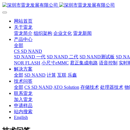
网站首页
关于雷龙
雷龙简介
组织架构
企业文化
雷龙新闻
产品中心
全部
CS SD NAND
SD NAND 一代
SD NAND 二代
SD NAND测试板
SD N
NOR FLASH
小尺寸eMMC
君正集成电路
语音控制
实时
解决方案
全部
SD NAND
计算
互联
乐鑫
技术问答
全部
CS SD NAND
ATO Solution
存储技术
处理器技术
物
联系雷龙
加入雷龙
申请样品
站内搜索
English