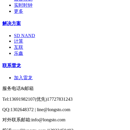
实时时钟
更多
解决方案
SD NAND
计算
互联
乐鑫
联系雷龙
加入雷龙
服务电话&邮箱
Tel:13691982107(优先)17727831243
QQ:1302648372 | line@longsto.com
对外联系邮箱:info@longsto.com