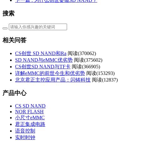
下一篇
: 为什么创世要做SD NAND？
搜索
相关问答
CS创世 SD NAND和Ra
阅读(
370062)
SD NAND与eMMC优劣势
阅读(
375602)
CS创世SD NAND与TF卡
阅读(
366905)
详解eMMC的前世今生和优劣势
阅读(
153293)
北京君正主控应用产品：闪铸科技
阅读(
12837)
产品中心
CS SD NAND
NOR FLASH
小尺寸eMMC
君正集成电路
语音控制
实时时钟