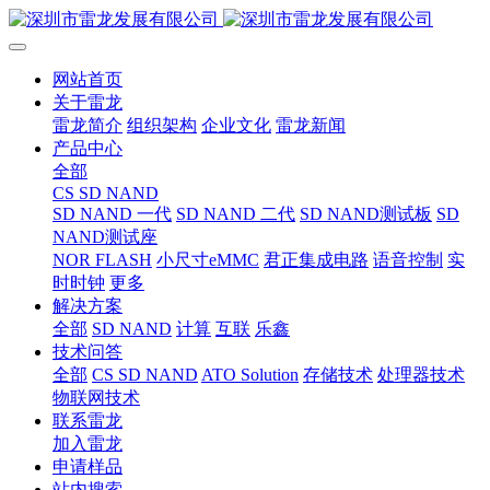
网站首页
关于雷龙
雷龙简介
组织架构
企业文化
雷龙新闻
产品中心
全部
CS SD NAND
SD NAND 一代
SD NAND 二代
SD NAND测试板
SD
NAND测试座
NOR FLASH
小尺寸eMMC
君正集成电路
语音控制
实
时时钟
更多
解决方案
全部
SD NAND
计算
互联
乐鑫
技术问答
全部
CS SD NAND
ATO Solution
存储技术
处理器技术
物联网技术
联系雷龙
加入雷龙
申请样品
站内搜索