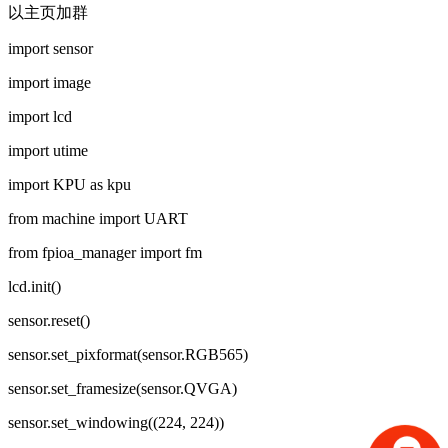
以主页加群
import sensor
import image
import lcd
import utime
import KPU as kpu
from machine import UART
from fpioa_manager import fm
lcd.init()
sensor.reset()
sensor.set_pixformat(sensor.RGB565)
sensor.set_framesize(sensor.QVGA)
sensor.set_windowing((224, 224))