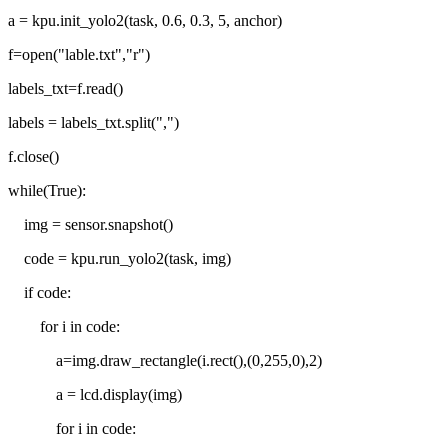
a = kpu.init_yolo2(task, 0.6, 0.3, 5, anchor)
f=open("lable.txt","r")
labels_txt=f.read()
labels = labels_txt.split(",")
f.close()
while(True):
img = sensor.snapshot()
code = kpu.run_yolo2(task, img)
if code:
for i in code:
a=img.draw_rectangle(i.rect(),(0,255,0),2)
a = lcd.display(img)
for i in code: