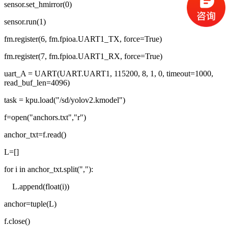
sensor.set_hmirror(0)
sensor.run(1)
fm.register(6, fm.fpioa.UART1_TX, force=True)
fm.register(7, fm.fpioa.UART1_RX, force=True)
uart_A = UART(UART.UART1, 115200, 8, 1, 0, timeout=1000,
read_buf_len=4096)
task = kpu.load("/sd/yolov2.kmodel")
f=open("anchors.txt","r")
anchor_txt=f.read()
L=[]
for i in anchor_txt.split(","):
L.append(float(i))
anchor=tuple(L)
f.close()