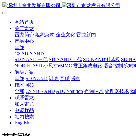
网站首页
关于雷龙
雷龙简介
组织架构
企业文化
雷龙新闻
产品中心
全部
CS SD NAND
SD NAND 一代
SD NAND 二代
SD NAND测试板
SD N
NOR FLASH
小尺寸eMMC
君正集成电路
语音控制
实时
解决方案
全部
SD NAND
计算
互联
乐鑫
技术问答
全部
CS SD NAND
ATO Solution
存储技术
处理器技术
物
联系雷龙
加入雷龙
申请样品
站内搜索
English