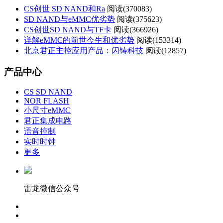
CS创世 SD NAND和Ra
阅读(
370083)
SD NAND与eMMC优劣势
阅读(
375623)
CS创世SD NAND与TF卡
阅读(
366926)
详解eMMC的前世今生和优劣势
阅读(
153314)
北京君正主控应用产品：闪铸科技
阅读(
12857)
产品中心
CS SD NAND
NOR FLASH
小尺寸eMMC
君正集成电路
语音控制
实时时钟
更多
雷龙微信公众号