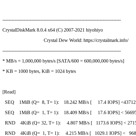
------------------------------------------------------------------------------
CrystalDiskMark 8.0.4 x64 (C) 2007-2021 hiyohiyo
Crystal Dew World: https://crystalmark.info/
------------------------------------------------------------------------------
* MB/s = 1,000,000 bytes/s [SATA/600 = 600,000,000 bytes/s]
* KB = 1000 bytes, KiB = 1024 bytes
[Read]
SEQ 1MiB (Q= 8, T= 1): 18.242 MB/s [ 17.4 IOPS] <437121
SEQ 1MiB (Q= 1, T= 1): 18.409 MB/s [ 17.6 IOPS] < 56695
RND 4KiB (Q= 32, T= 1): 4.807 MB/s [ 1173.6 IOPS] < 2715
RND 4KiB (Q= 1, T= 1): 4.215 MB/s [ 1029.1 IOPS] < 968.