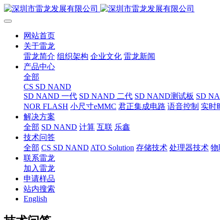
网站首页
关于雷龙
雷龙简介
组织架构
企业文化
雷龙新闻
产品中心
全部
CS SD NAND
SD NAND 一代
SD NAND 二代
SD NAND测试板
SD N
NOR FLASH
小尺寸eMMC
君正集成电路
语音控制
实时
解决方案
全部
SD NAND
计算
互联
乐鑫
技术问答
全部
CS SD NAND
ATO Solution
存储技术
处理器技术
物
联系雷龙
加入雷龙
申请样品
站内搜索
English