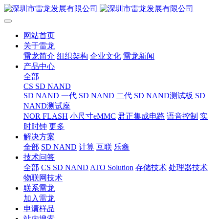
网站首页
关于雷龙
雷龙简介
组织架构
企业文化
雷龙新闻
产品中心
全部
CS SD NAND
SD NAND 一代
SD NAND 二代
SD NAND测试板
SD
NAND测试座
NOR FLASH
小尺寸eMMC
君正集成电路
语音控制
实
时时钟
更多
解决方案
全部
SD NAND
计算
互联
乐鑫
技术问答
全部
CS SD NAND
ATO Solution
存储技术
处理器技术
物联网技术
联系雷龙
加入雷龙
申请样品
站内搜索