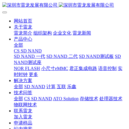
网站首页
关于雷龙
雷龙简介
组织架构
企业文化
雷龙新闻
产品中心
全部
CS SD NAND
SD NAND 一代
SD NAND 二代
SD NAND测试板
SD
NAND测试座
NOR FLASH
小尺寸eMMC
君正集成电路
语音控制
实
时时钟
更多
解决方案
全部
SD NAND
计算
互联
乐鑫
技术问答
全部
CS SD NAND
ATO Solution
存储技术
处理器技术
物联网技术
联系雷龙
加入雷龙
申请样品
站内搜索