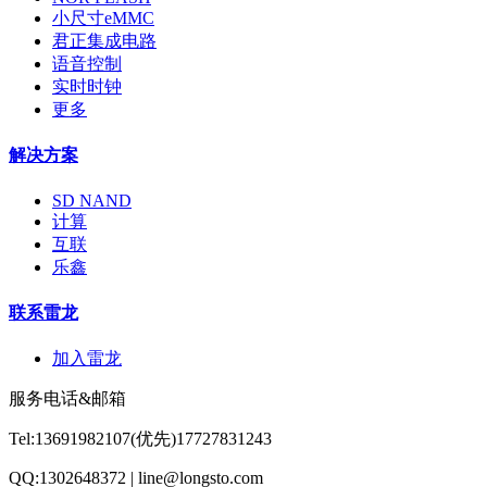
小尺寸eMMC
君正集成电路
语音控制
实时时钟
更多
解决方案
SD NAND
计算
互联
乐鑫
联系雷龙
加入雷龙
服务电话&邮箱
Tel:13691982107(优先)17727831243
QQ:1302648372 | line@longsto.com