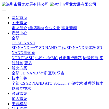
网站首页
关于雷龙
雷龙简介
组织架构
企业文化
雷龙新闻
产品中心
全部
CS SD NAND
SD NAND 一代
SD NAND 二代
SD NAND测试板
SD
NAND测试座
NOR FLASH
小尺寸eMMC
君正集成电路
语音控制
实
时时钟
更多
解决方案
全部
SD NAND
计算
互联
乐鑫
技术问答
全部
CS SD NAND
ATO Solution
存储技术
处理器技术
物联网技术
联系雷龙
加入雷龙
申请样品
站内搜索