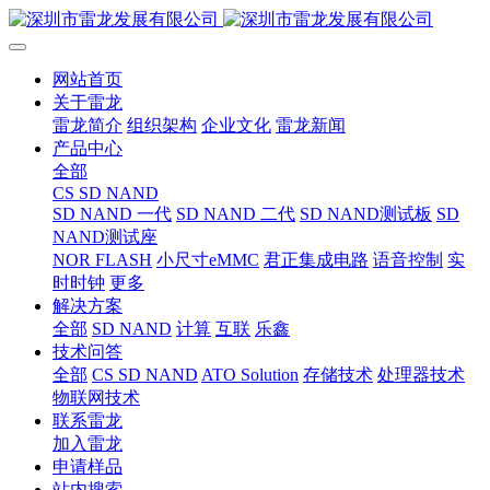
网站首页
关于雷龙
雷龙简介
组织架构
企业文化
雷龙新闻
产品中心
全部
CS SD NAND
SD NAND 一代
SD NAND 二代
SD NAND测试板
SD
NAND测试座
NOR FLASH
小尺寸eMMC
君正集成电路
语音控制
实
时时钟
更多
解决方案
全部
SD NAND
计算
互联
乐鑫
技术问答
全部
CS SD NAND
ATO Solution
存储技术
处理器技术
物联网技术
联系雷龙
加入雷龙
申请样品
站内搜索