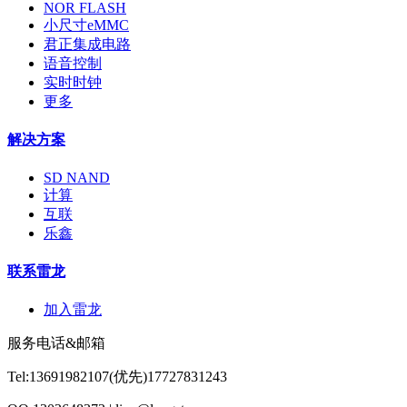
NOR FLASH
小尺寸eMMC
君正集成电路
语音控制
实时时钟
更多
解决方案
SD NAND
计算
互联
乐鑫
联系雷龙
加入雷龙
服务电话&邮箱
Tel:13691982107(优先)17727831243