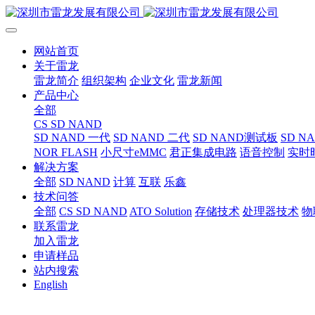
网站首页
关于雷龙
雷龙简介
组织架构
企业文化
雷龙新闻
产品中心
全部
CS SD NAND
SD NAND 一代
SD NAND 二代
SD NAND测试板
SD N
NOR FLASH
小尺寸eMMC
君正集成电路
语音控制
实时
解决方案
全部
SD NAND
计算
互联
乐鑫
技术问答
全部
CS SD NAND
ATO Solution
存储技术
处理器技术
物
联系雷龙
加入雷龙
申请样品
站内搜索
English