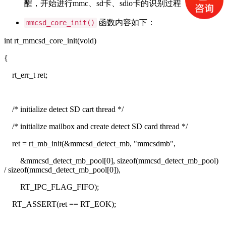
醒，开始进行mmc、sd卡、sdio卡的识别过程
函数内容如下：
mmcsd_core_init()
int rt_mmcsd_core_init(void)
{
rt_err_t ret;
/* initialize detect SD cart thread */
/* initialize mailbox and create detect SD card thread */
ret = rt_mb_init(&mmcsd_detect_mb, "mmcsdmb",
&mmcsd_detect_mb_pool[0], sizeof(mmcsd_detect_mb_pool)
/ sizeof(mmcsd_detect_mb_pool[0]),
RT_IPC_FLAG_FIFO);
RT_ASSERT(ret == RT_EOK);