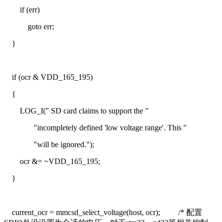
if (err)
goto err;
}
if (ocr & VDD_165_195)
{
LOG_I(" SD card claims to support the "
"incompletely defined 'low voltage range'. This "
"will be ignored.");
ocr &= ~VDD_165_195;
}
current_ocr = mmcsd_select_voltage(host, ocr);
/* 配置