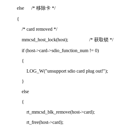
else
/* 移除卡 */
{
/* card removed */
mmcsd_host_lock(host);
/* 获取锁 */
if (host->card->sdio_function_num != 0)
{
LOG_W("unsupport sdio card plug out!");
}
else
{
rt_mmcsd_blk_remove(host->card);
rt_free(host->card);