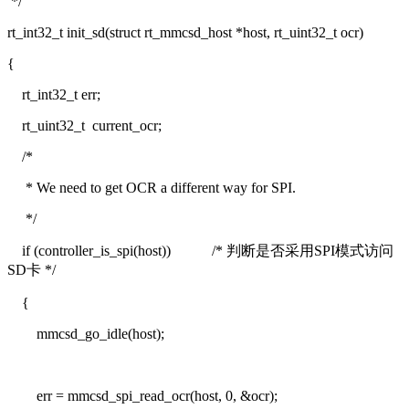
*/
rt_int32_t init_sd(struct rt_mmcsd_host *host, rt_uint32_t ocr)
{
rt_int32_t err;
rt_uint32_t current_ocr;
/*
* We need to get OCR a different way for SPI.
*/
if (controller_is_spi(host))
/* 判断是否采用SPI模式访问
SD卡 */
{
mmcsd_go_idle(host);
err = mmcsd_spi_read_ocr(host, 0, &ocr);