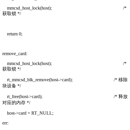
mmcsd_host_lock(host);
/*
获取锁 */
return 0;
remove_card:
mmcsd_host_lock(host);
/*
获取锁 */
rt_mmcsd_blk_remove(host->card);
/* 移除
块设备 */
rt_free(host->card);
/* 释放
对应的内存 */
host->card = RT_NULL;
err: