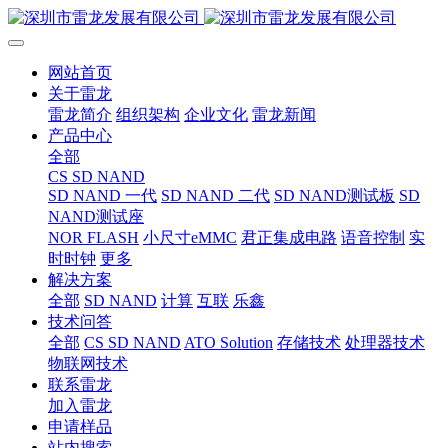
网站首页
关于雷龙
雷龙简介
组织架构
企业文化
雷龙新闻
产品中心
全部
CS SD NAND
SD NAND 一代
SD NAND 二代
SD NAND测试板
SD
NAND测试座
NOR FLASH
小尺寸eMMC
君正集成电路
语音控制
实
时时钟
更多
解决方案
全部
SD NAND
计算
互联
乐鑫
技术问答
全部
CS SD NAND
ATO Solution
存储技术
处理器技术
物联网技术
联系雷龙
加入雷龙
申请样品
站内搜索