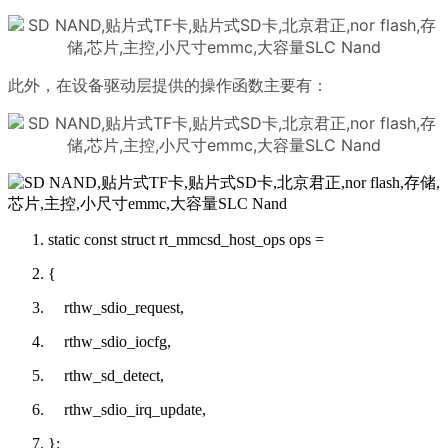
此外，在设备驱动层提供的操作函数主要有：
static const struct rt_mmcsd_host_ops ops =
{
rthw_sdio_request,
rthw_sdio_iocfg,
rthw_sd_detect,
rthw_sdio_irq_update,
};