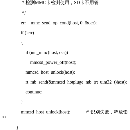
* 检测MMC卡检测使用，SD卡不用管
*/
err = mmc_send_op_cond(host, 0, &ocr);
if (!err)
{
if (init_mmc(host, ocr))
mmcsd_power_off(host);
mmcsd_host_unlock(host);
rt_mb_send(&mmcsd_hotpluge_mb, (rt_uint32_t)host);
continue;
}
mmcsd_host_unlock(host);
/* 识别失败，释放锁
*/
}