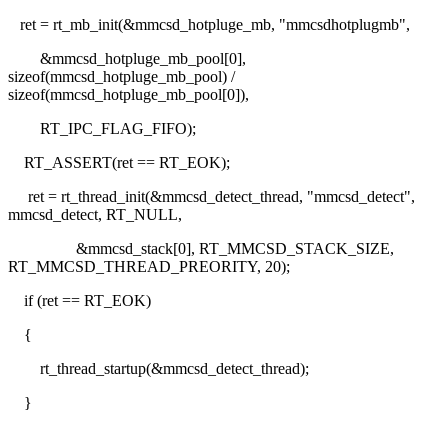
ret = rt_mb_init(&mmcsd_hotpluge_mb, "mmcsdhotplugmb",
&mmcsd_hotpluge_mb_pool[0],
sizeof(mmcsd_hotpluge_mb_pool) /
sizeof(mmcsd_hotpluge_mb_pool[0]),
RT_IPC_FLAG_FIFO);
RT_ASSERT(ret == RT_EOK);
ret = rt_thread_init(&mmcsd_detect_thread, "mmcsd_detect",
mmcsd_detect, RT_NULL,
&mmcsd_stack[0], RT_MMCSD_STACK_SIZE,
RT_MMCSD_THREAD_PREORITY, 20);
if (ret == RT_EOK)
{
rt_thread_startup(&mmcsd_detect_thread);
}