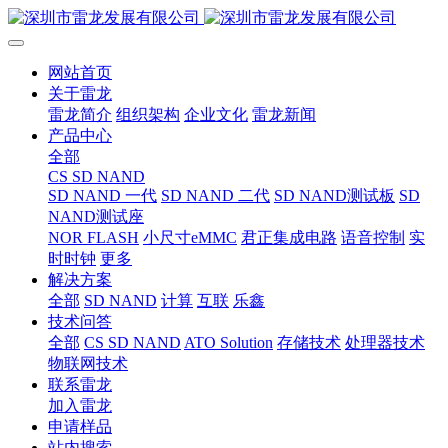
网站首页
关于雷龙
雷龙简介
组织架构
企业文化
雷龙新闻
产品中心
全部
CS SD NAND
SD NAND 一代
SD NAND 二代
SD NAND测试板
SD
NAND测试座
NOR FLASH
小尺寸eMMC
君正集成电路
语音控制
实
时时钟
更多
解决方案
全部
SD NAND
计算
互联
乐鑫
技术问答
全部
CS SD NAND
ATO Solution
存储技术
处理器技术
物联网技术
联系雷龙
加入雷龙
申请样品
站内搜索