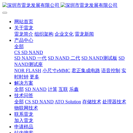
网站首页
关于雷龙
雷龙简介
组织架构
企业文化
雷龙新闻
产品中心
全部
CS SD NAND
SD NAND 一代
SD NAND 二代
SD NAND测试板
SD
NAND测试座
NOR FLASH
小尺寸eMMC
君正集成电路
语音控制
实
时时钟
更多
解决方案
全部
SD NAND
计算
互联
乐鑫
技术问答
全部
CS SD NAND
ATO Solution
存储技术
处理器技术
物联网技术
联系雷龙
加入雷龙
申请样品
站内搜索