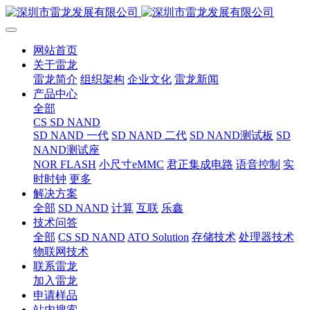
网站首页
关于雷龙
雷龙简介
组织架构
企业文化
雷龙新闻
产品中心
全部
CS SD NAND
SD NAND 一代
SD NAND 二代
SD NAND测试板
SD
NAND测试座
NOR FLASH
小尺寸eMMC
君正集成电路
语音控制
实
时时钟
更多
解决方案
全部
SD NAND
计算
互联
乐鑫
技术问答
全部
CS SD NAND
ATO Solution
存储技术
处理器技术
物联网技术
联系雷龙
加入雷龙
申请样品
站内搜索