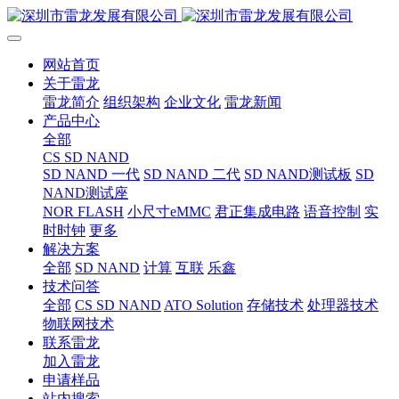
网站首页
关于雷龙
雷龙简介
组织架构
企业文化
雷龙新闻
产品中心
全部
CS SD NAND
SD NAND 一代
SD NAND 二代
SD NAND测试板
SD
NAND测试座
NOR FLASH
小尺寸eMMC
君正集成电路
语音控制
实
时时钟
更多
解决方案
全部
SD NAND
计算
互联
乐鑫
技术问答
全部
CS SD NAND
ATO Solution
存储技术
处理器技术
物联网技术
联系雷龙
加入雷龙
申请样品
站内搜索