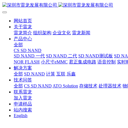
网站首页
关于雷龙
雷龙简介
组织架构
企业文化
雷龙新闻
产品中心
全部
CS SD NAND
SD NAND 一代
SD NAND 二代
SD NAND测试板
SD N
NOR FLASH
小尺寸eMMC
君正集成电路
语音控制
实时
解决方案
全部
SD NAND
计算
互联
乐鑫
技术问答
全部
CS SD NAND
ATO Solution
存储技术
处理器技术
物
联系雷龙
加入雷龙
申请样品
站内搜索
English