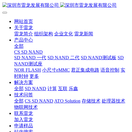
网站首页
关于雷龙
雷龙简介
组织架构
企业文化
雷龙新闻
产品中心
全部
CS SD NAND
SD NAND 一代
SD NAND 二代
SD NAND测试板
SD
NAND测试座
NOR FLASH
小尺寸eMMC
君正集成电路
语音控制
实
时时钟
更多
解决方案
全部
SD NAND
计算
互联
乐鑫
技术问答
全部
CS SD NAND
ATO Solution
存储技术
处理器技术
物联网技术
联系雷龙
加入雷龙
申请样品
站内搜索