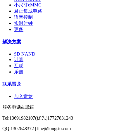
小尺寸eMMC
君正集成电路
语音控制
实时时钟
更多
解决方案
SD NAND
计算
互联
乐鑫
联系雷龙
加入雷龙
服务电话&邮箱
Tel:13691982107(优先)17727831243
QQ:1302648372 | line@longsto.com