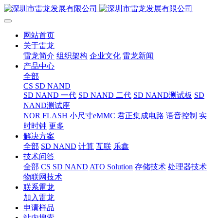
网站首页
关于雷龙
雷龙简介
组织架构
企业文化
雷龙新闻
产品中心
全部
CS SD NAND
SD NAND 一代
SD NAND 二代
SD NAND测试板
SD
NAND测试座
NOR FLASH
小尺寸eMMC
君正集成电路
语音控制
实
时时钟
更多
解决方案
全部
SD NAND
计算
互联
乐鑫
技术问答
全部
CS SD NAND
ATO Solution
存储技术
处理器技术
物联网技术
联系雷龙
加入雷龙
申请样品
站内搜索