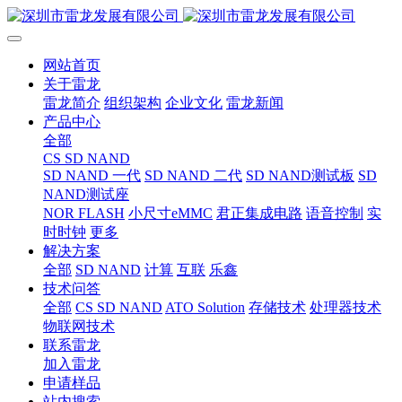
网站首页
关于雷龙
雷龙简介
组织架构
企业文化
雷龙新闻
产品中心
全部
CS SD NAND
SD NAND 一代
SD NAND 二代
SD NAND测试板
SD
NAND测试座
NOR FLASH
小尺寸eMMC
君正集成电路
语音控制
实
时时钟
更多
解决方案
全部
SD NAND
计算
互联
乐鑫
技术问答
全部
CS SD NAND
ATO Solution
存储技术
处理器技术
物联网技术
联系雷龙
加入雷龙
申请样品
站内搜索