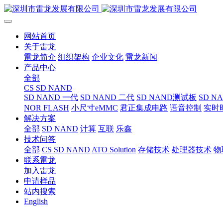
网站首页
关于雷龙
雷龙简介
组织架构
企业文化
雷龙新闻
产品中心
全部
CS SD NAND
SD NAND 一代
SD NAND 二代
SD NAND测试板
SD N
NOR FLASH
小尺寸eMMC
君正集成电路
语音控制
实时
解决方案
全部
SD NAND
计算
互联
乐鑫
技术问答
全部
CS SD NAND
ATO Solution
存储技术
处理器技术
物
联系雷龙
加入雷龙
申请样品
站内搜索
English