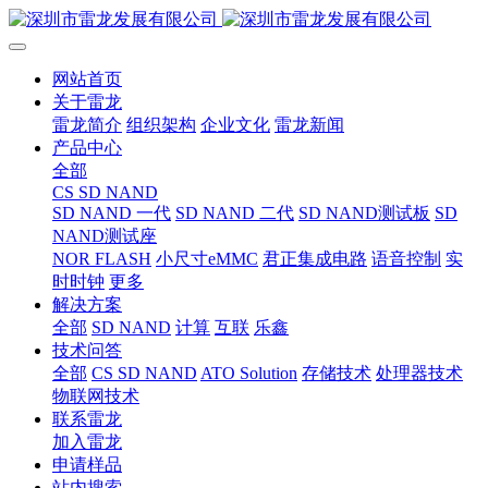
网站首页
关于雷龙
雷龙简介
组织架构
企业文化
雷龙新闻
产品中心
全部
CS SD NAND
SD NAND 一代
SD NAND 二代
SD NAND测试板
SD
NAND测试座
NOR FLASH
小尺寸eMMC
君正集成电路
语音控制
实
时时钟
更多
解决方案
全部
SD NAND
计算
互联
乐鑫
技术问答
全部
CS SD NAND
ATO Solution
存储技术
处理器技术
物联网技术
联系雷龙
加入雷龙
申请样品
站内搜索