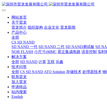
网站首页
关于雷龙
雷龙简介
组织架构
企业文化
雷龙新闻
产品中心
全部
CS SD NAND
SD NAND 一代
SD NAND 二代
SD NAND测试板
SD N
NOR FLASH
小尺寸eMMC
君正集成电路
语音控制
实时
解决方案
全部
SD NAND
计算
互联
乐鑫
技术问答
全部
CS SD NAND
ATO Solution
存储技术
处理器技术
物
联系雷龙
加入雷龙
申请样品
站内搜索
English